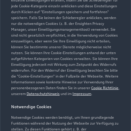
einzelne Einwilligungen erteilen, indem Sie die Schieberegler für
jede Cookie-Kategorie einzeln anklicken und diese Einstellungen
07428 93090
durch Klicken auf "Einstellungen speichern und fortfahren"
speichern. Falls Sie keinen der Schieberegler anklicken, werden
verwaltung@auto-holweger.de
nur die notwendigen Cookies (z. B. der Ensighten Privacy
Manager, unser Einwilligungsmanagementtool) verwendet. Sie
sind nicht gesetzlich verpflichtet, in die Verwendung von Cookies
Kontaktdaten herunterladen
einzuwilligen, aber wenn Sie Ihre Einwilligung nicht erteilen,
können Sie bestimmte unserer Dienste möglicherweise nicht
nutzen. Sie können Ihre Cookie-Einstellungen anhand der unten
aufgeführten Kategorien von Cookies verwalten. Sie können Ihre
Öffnungszeiten
Einwilligung jederzeit mit Wirkung zum Zeitpunkt des Widerrufs
widerrufen. Für den Widerruf der Einwilligung beachten Sie bitte
die "Cookie-Einstellungen" in der Fußzeile der Webseite. Weitere
Informationen sowie konkrete Hinweise zur Verwendung Ihrer
Verkauf
personenbezogenen Daten finden Sie in unserer
Cookie Richtlinie
,
Geschlossen
,
öffnet am
Montag 08:00
unserem
Datenschutzhinweis
und im
Impressum
.
Notwendige Cookies
Service
Geschlossen
,
öffnet am
Montag 07:00
Notwendige Cookies werden benötigt, um Ihnen grundlegende
Funktionen während der Nutzung der Webseite zur Verfügung zu
stellen. Zu diesen Funktionen gehört z. B. der