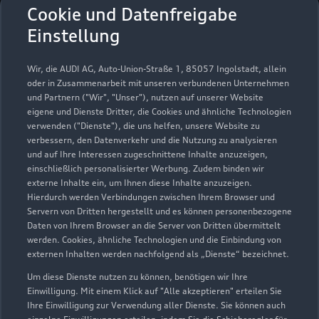
Auto Holweger GmbH &
Cookie und Datenfreigabe
Co. KG
Einstellung
Servicepartner
e-tron
Wir, die AUDI AG, Auto-Union-Straße 1, 85057 Ingolstadt, allein
oder in Zusammenarbeit mit unseren verbundenen Unternehmen
und Partnern ("Wir", "Unser"), nutzen auf unserer Website
eigene und Dienste Dritter, die Cookies und ähnliche Technologien
verwenden ("Dienste"), die uns helfen, unsere Website zu
verbessern, den Datenverkehr und die Nutzung zu analysieren
und auf Ihre Interessen zugeschnittene Inhalte anzuzeigen,
einschließlich personalisierter Werbung. Zudem binden wir
externe Inhalte ein, um Ihnen diese Inhalte anzuzeigen.
Hierdurch werden Verbindungen zwischen Ihrem Browser und
Servern von Dritten hergestellt und es können personenbezogene
Daten von Ihrem Browser an die Server von Dritten übermittelt
werden. Cookies, ähnliche Technologien und die Einbindung von
externen Inhalten werden nachfolgend als „Dienste“ bezeichnet.
Um diese Dienste nutzen zu können, benötigen wir Ihre
Bickelsberger Straße 40
Einwilligung. Mit einem Klick auf "Alle akzeptieren" erteilen Sie
72348 Rosenfeld
Ihre Einwilligung zur Verwendung aller Dienste. Sie können auch