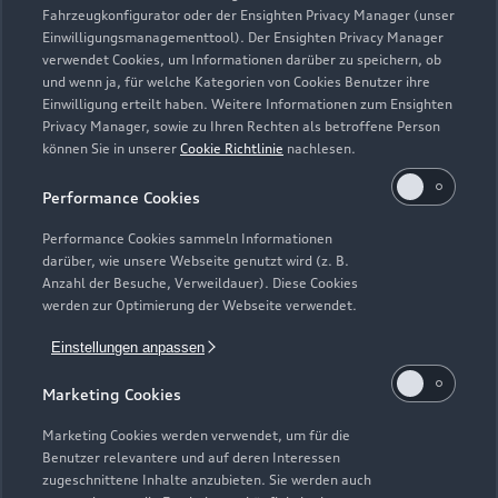
Fahrzeugkonfigurator oder der Ensighten Privacy Manager (unser
Einwilligungsmanagementtool). Der Ensighten Privacy Manager
Zurück nach oben
verwendet Cookies, um Informationen darüber zu speichern, ob
und wenn ja, für welche Kategorien von Cookies Benutzer ihre
Einwilligung erteilt haben. Weitere Informationen zum Ensighten
Modelle
Privacy Manager, sowie zu Ihren Rechten als betroffene Person
können Sie in unserer
Cookie Richtlinie
nachlesen.
Kaufen & leasen
Alle Modelle
Performance Cookies
Modelle vergleichen
Service & Zubehör
Performance Cookies sammeln Informationen
Neuwagensuche
darüber, wie unsere Webseite genutzt wird (z. B.
Elektromodelle
Anzahl der Besuche, Verweildauer). Diese Cookies
Gebrauchtwagensuche
Support
werden zur Optimierung der Webseite verwendet.
Saisonale Angebote
Plug-in-Hybride
Gebrauchtwagen
Einstellungen anpassen
Audi Services
Über Audi
Kundenservice
Finanzierung
Marketing Cookies
Garantie
Händlersuche
Aktionen & Angebote
Unternehmen
Marketing Cookies werden verwendet, um für die
Audi digital services
Benutzer relevantere und auf deren Interessen
Audi Code
Geschäftskunden
Karriere
zugeschnittene Inhalte anzubieten. Sie werden auch
myAudi