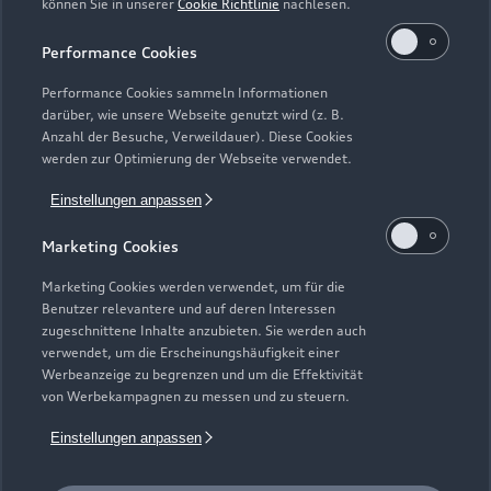
können Sie in unserer
Cookie Richtlinie
nachlesen.
Kaufen & leasen
Alle Modelle
Performance Cookies
Modelle vergleichen
Service & Zubehör
Performance Cookies sammeln Informationen
Neuwagensuche
darüber, wie unsere Webseite genutzt wird (z. B.
Elektromodelle
Anzahl der Besuche, Verweildauer). Diese Cookies
Gebrauchtwagensuche
Support
werden zur Optimierung der Webseite verwendet.
Saisonale Angebote
Plug-in-Hybride
Gebrauchtwagen
Einstellungen anpassen
Audi Services
Über Audi
Kundenservice
Finanzierung
Marketing Cookies
Garantie
Händlersuche
Aktionen & Angebote
Unternehmen
Marketing Cookies werden verwendet, um für die
Audi digital services
Benutzer relevantere und auf deren Interessen
Audi Code
Geschäftskunden
Karriere
zugeschnittene Inhalte anzubieten. Sie werden auch
myAudi
verwendet, um die Erscheinungshäufigkeit einer
Häufige Fragen (FAQ)
Investor Relations
Werbeanzeige zu begrenzen und um die Effektivität
© 2026 AUDI AG. Alle Rechte vorbehalten
von Werbekampagnen zu messen und zu steuern.
Audi Online Beratung
Presse & Media Center
Impressum
Rechtliches
Hinweisgebersystem
Einstellungen anpassen
Online-Terminvereinbarung
Datenschutz
Datenschutzinformation
Cookie-Einstellungen
Servicekontakt